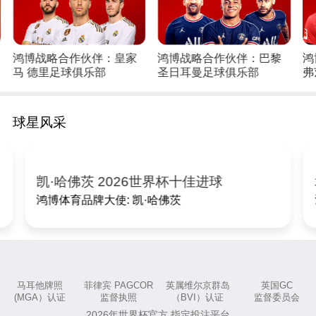
鸿博战略合作伙伴：皇家
鸿博战略合作伙伴：巴黎
鸿
马 德里足球俱乐部
圣日耳曼足球俱乐部
弗
球星风采
凯·哈佛茨 2026世界杯十佳进球
鸿博体育品牌大使: 凯·哈佛茨
马耳他牌照
菲律宾 PAGCOR
英属维尔京群岛
英国GC
(MGA）认证
监督执照
（BVI）认证
监督委员会
2026年世界杯官方 指定投注平台